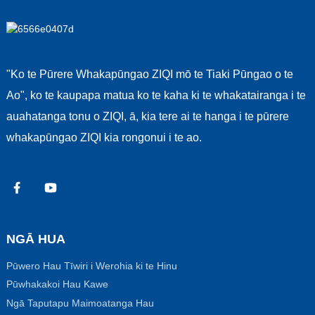
"Ko te Pūrere Whakapūngao ZIQI mō te Tiaki Pūngao o te
Ao", ko te kaupapa matua ko te kaha ki te whakatairanga i te
auahatanga tonu o ZIQI, ā, kia tere ai te hanga i te pūrere
whakapūngao ZIQI kia rongonui i te ao.
NGĀ HUA
Pūwero Hau Tīwiri i Werohia ki te Hinu
Pūwhakakoi Hau Kawe
Ngā Taputapu Maimoatanga Hau