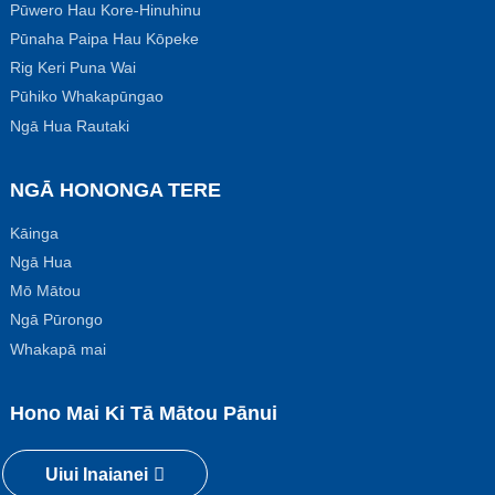
Pūwero Hau Kore-Hinuhinu
Pūnaha Paipa Hau Kōpeke
Rig Keri Puna Wai
Pūhiko Whakapūngao
Ngā Hua Rautaki
NGĀ HONONGA TERE
Kāinga
Ngā Hua
Mō Mātou
Ngā Pūrongo
Whakapā mai
Hono Mai Ki Tā Mātou Pānui
Uiui Inaianei