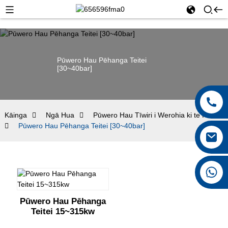
Pūwero Hau Pēhanga Teitei
[30~40bar]
Kāinga
Ngā Hua
Pūwero Hau Tīwiri i Werohia ki te Hinu
Pūwero Hau Pēhanga Teitei [30~40bar]
+8615026767628
Pūwero Hau Pēhanga
Teitei 15~315kw