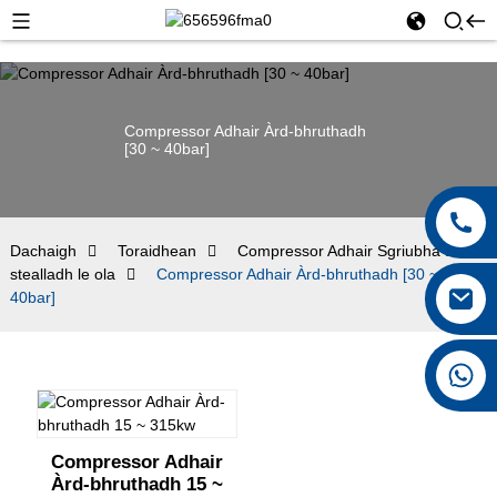
Compressor Adhair Àrd-bhruthadh
[30 ~ 40bar]
Dachaigh
Toraidhean
Compressor Adhair Sgriubha air a
stealladh le ola
Compressor Adhair Àrd-bhruthadh [30 ~
40bar]
+8615026767628
Compressor Adhair
Àrd-bhruthadh 15 ~