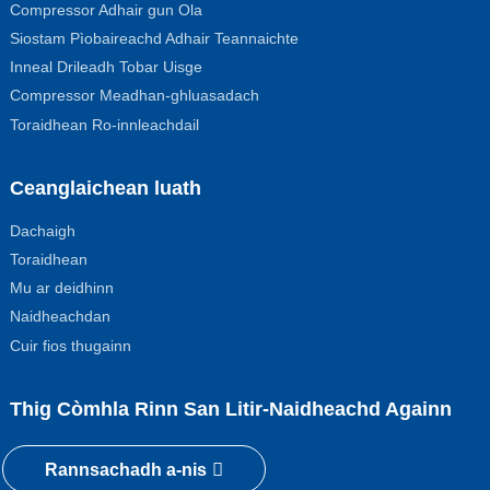
Compressor Adhair gun Ola
Siostam Pìobaireachd Adhair Teannaichte
Inneal Drileadh Tobar Uisge
Compressor Meadhan-ghluasadach
Toraidhean Ro-innleachdail
Ceanglaichean luath
Dachaigh
Toraidhean
Mu ar deidhinn
Naidheachdan
Cuir fios thugainn
Thig Còmhla Rinn San Litir-Naidheachd Againn
Rannsachadh a-nis