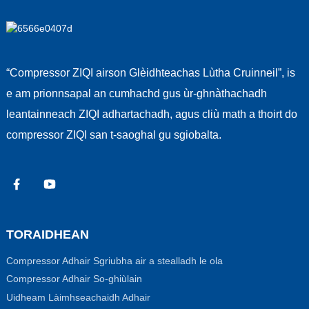
“Compressor ZIQI airson Glèidhteachas Lùtha Cruinneil”, is
e am prionnsapal an cumhachd gus ùr-ghnàthachadh
leantainneach ZIQI adhartachadh, agus cliù math a thoirt do
compressor ZIQI san t-saoghal gu sgiobalta.
TORAIDHEAN
Compressor Adhair Sgriubha air a stealladh le ola
Compressor Adhair So-ghiùlain
Uidheam Làimhseachaidh Adhair