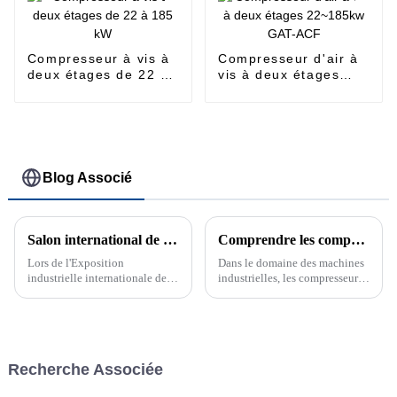
Compresseur à vis à
Compresseur d'air à
deux étages de 22 à
vis à deux étages
185 kW
22~185kw GAT-ACF
Blog Associé
Salon international de l'industrie de Chine en 2023
Comprendre les compresseurs à vis à injection d'huile : fonctionnalité et objectif
Lors de l'Exposition
Dans le domaine des machines
industrielle internationale de
industrielles, les compresseurs
Chine 2023, notre société, en
d'air jouent un rôle essentiel
tant qu'exposant, a présenté les
dans diverses applications, de
produits et la technologie des
l'alimentation d'outils
compresseurs d'air de notre
pneumatiques à la facilitation
société à un public
des processus de fabrication.
Recherche Associée
professionnel du monde entier.
Parmi les différents types ...