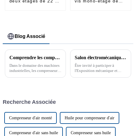
deux étages de 22 à
vis mono-étagé de
185 kW
3,7 à 45 kW
Blog Associé
Comprendre les compresseurs à vis à injection d'huile : fonctionnalité et objectif
Salon électromécanique Asie-Europe 2019 du Xinjiang
Dans le domaine des machines
Être invité à participer à
industrielles, les compresseurs
l'Exposition mécanique et
d'air jouent un rôle essentiel
électrique du Xinjiang Eurasie
dans diverses applications, de
2019 est une expérience très
l'alimentation d'outils
précieuse, qui me donne
pneumatiques à la facilitation
l'occasion de communiquer
des processus de fabrication.
avec un public professionnel...
Recherche Associée
Parmi les différents types ...
Compresseur d'air monté
Huile pour compresseur d'air
Compresseur d'air sans huile
Compresseur sans huile