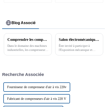
AVFC
Blog Associé
Comprendre les compresseurs à vis à injection d'huile : fonctionnalité et objectif
Salon électromécanique Asie-Europe 2019 du Xinjiang
Dans le domaine des machines
Être invité à participer à
industrielles, les compresseurs
l'Exposition mécanique et
d'air jouent un rôle essentiel
électrique du Xinjiang Eurasie
dans diverses applications, de
2019 est une expérience très
l'alimentation d'outils
précieuse, qui me donne
pneumatiques à la facilitation
l'occasion de communiquer
des processus de fabrication.
avec un public professionnel...
Recherche Associée
Parmi les différents types ...
Fournisseur de compresseur d'air à vis 220v
Fabricant de compresseurs d'air à vis 220 V