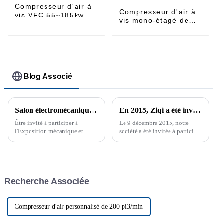
Compresseur d'air à
Compresseur d'air à
vis VFC 55~185kw
vis mono-étagé de
3,7 à 45 kW
Blog Associé
Salon électromécanique Asie-Europe 2019 du Xinjiang
En 2015, Ziqi a été invité à participer à la Pragati Maidan Global Industry Expo à New Delhi
Être invité à participer à
Le 9 décembre 2015, notre
l'Exposition mécanique et
société a été invitée à participer
électrique du Xinjiang Eurasie
à l'Exposition industrielle
2019 est une expérience très
internationale de l'Inde
précieuse, qui me donne
l'occasion de communiquer
avec un public professionnel...
Recherche Associée
Compresseur d'air personnalisé de 200 pi3/min