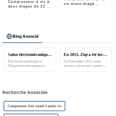
Compresseur à vis à
vis mono-étagé
deux étages de 22 à
55~185kw
185 kW
Blog Associé
Salon électromécanique Asie-Europe 2019 du Xinjiang
En 2015, Ziqi a été invité à participer à la Pragati Maidan Global Industry Expo à New Delhi
Être invité à participer à
Le 9 décembre 2015, notre
l'Exposition mécanique et
société a été invitée à participer
électrique du Xinjiang Eurasie
à l'Exposition industrielle
2019 est une expérience très
internationale de l'Inde
précieuse, qui me donne
l'occasion de communiquer
avec un public professionnel...
Recherche Associée
Compresseur d'air rotatif à petite vis