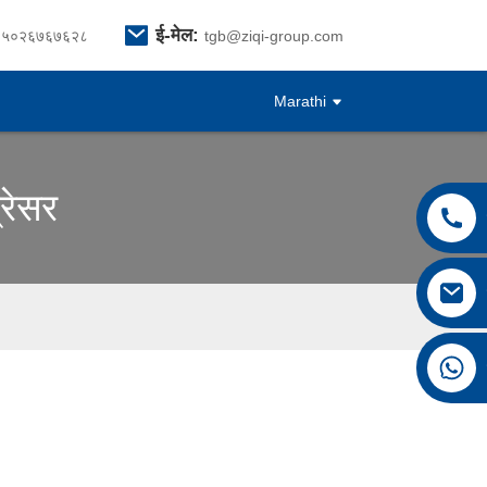
ई-मेल:
१५०२६७६७६२८
tgb@ziqi-group.com
Marathi
्रेसर
+८६१५०२६७६७६२८