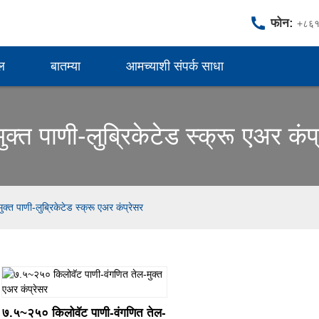
फोन:
+८६
दल
बातम्या
आमच्याशी संपर्क साधा
ुक्त पाणी-लुब्रिकेटेड स्क्रू एअर कंप
ुक्त पाणी-लुब्रिकेटेड स्क्रू एअर कंप्रेसर
७.५~२५० किलोवॅट पाणी-वंगणित तेल-