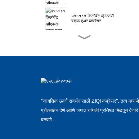
५५~१८५ किलोवॅट व्हीएफसी
स्क्रू एअर कंप्रेसर
३.७~४५ किलोवॅट सिंगल-स्टेज
स्क्रू एअर कंप्रेसर
५५~१८५ किलोवॅट सिंगल-स्टेज
स्क्रू एअर कंप्रेसर
३.७ किलोवॅट एकत्रित स्क्रू एअर
कंप्रेसर
"जागतिक ऊर्जा संवर्धनासाठी ZIQI कंप्रेसर", तत्व म्हण
प्रोत्साहन देणे आणि जगात चांगली प्रतिष्ठा मिळवून देणा
१५~३१५ किलोवॅट कमी दाबाचा
बनवणे.
एअर कंप्रेसर