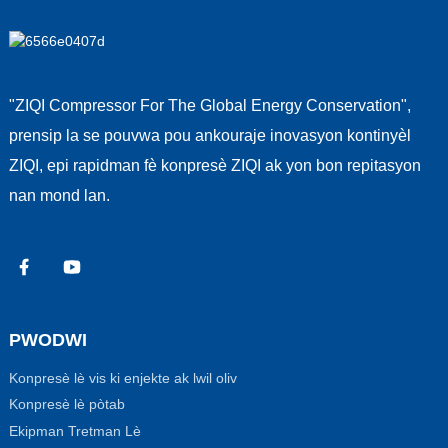
"ZIQI Compressor For The Global Energy Conservation",
prensip la se pouvwa pou ankouraje inovasyon kontinyèl
ZIQI, epi rapidman fè konpresè ZIQI ak yon bon repitasyon
nan mond lan.
PWODWI
Konpresè lè vis ki enjekte ak lwil oliv
Konpresè lè pòtab
Ekipman Tretman Lè