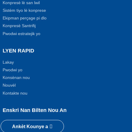
Konpresè lè san lwil
Sistèm tiyo lè konprese
Ekipman perçage pi dlo
Konpresè Santrifij
Pwodwi estratejik yo
LYEN RAPID
Lakay
Pwodwi yo
Konsènan nou
Nouvèl
Kontakte nou
Enskri Nan Bilten Nou An
Ankèt Kounye a