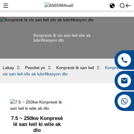
Konpresè lè vis san lwil oliv ak
lubrifikasyon dlo
Lakay
Pwodwi yo
Konpresè lè san lwil
Konpresè lè
vis san lwil oliv ak lubrifikasyon dlo
+8615026767628
7.5 ~ 250kw Konpresè
lè san lwil ki wile ak
dlo