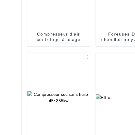
Compresseur d'air
Foreuses 
centrifuge à usage
chenilles poly
industriel
pour des opé
de forage ef