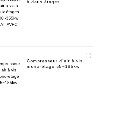
à deux étages
200~355kw GAT-AVFC
Compresseur d'air à vis
mono-étagé 55~185kw