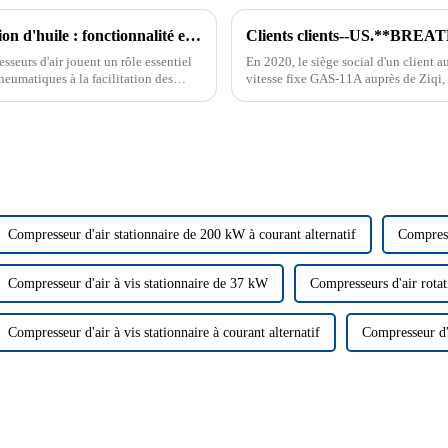
Comprendre les compresseurs à vis à injection d'huile : fonctionnalité et objectif
Clients clients--US.**BR
seurs d'air jouent un rôle essentiel
En 2020, le siège social d'un client a
neumatiques à la facilitation des
vitesse fixe GAS-11A auprès de Ziqi, 
variable (VSD) GAS-1...
Compresseur d'air stationnaire de 200 kW à courant alternatif
Compress
Compresseur d'air à vis stationnaire de 37 kW
Compresseurs d'air rotati
Compresseur d'air à vis stationnaire à courant alternatif
Compresseur d'