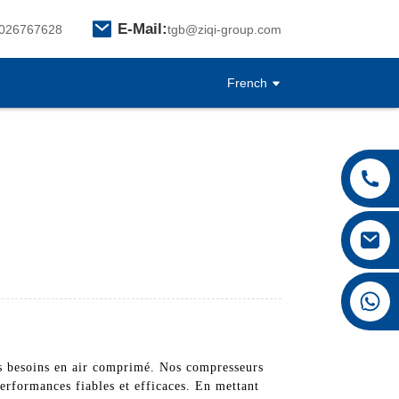
E-Mail:
026767628
tgb@ziqi-group.com
French
+8615026767628
s besoins en air comprimé. Nos compresseurs
performances fiables et efficaces. En mettant