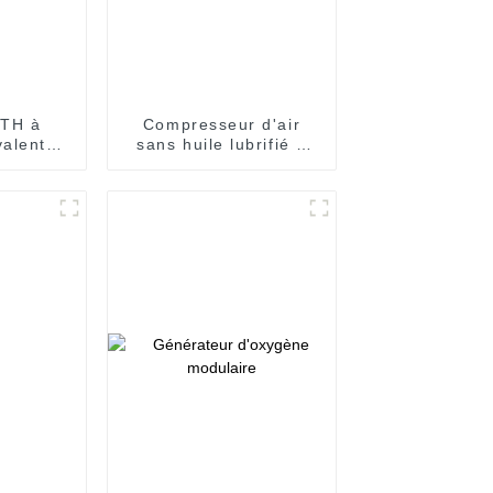
DTH à
Compresseur d'air
valentes
sans huile lubrifié à
rations
l'eau de 7,5 à 250 kW
ficaces