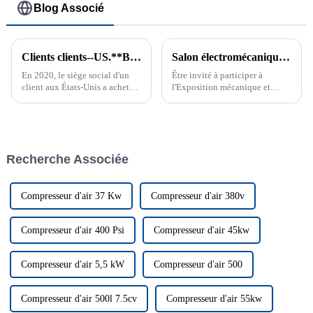
Blog Associé
Clients clients--US.**BREATHABLE BAGSIMP. & MFG. CORP.
Salon électromécanique Asie-Europe 2019 du Xinjiang
En 2020, le siège social d'un
Être invité à participer à
client aux États-Unis a acheté
l'Exposition mécanique et
un compresseur d'air à vis à
électrique du Xinjiang Eurasie
vitesse fixe GAS-11A auprès de
2019 est une expérience très
Ziqi, puis a acheté deux
précieuse, qui me donne
compresseurs d'air à vis à
l'occasion de communiquer
vitesse variable (VSD) GAS-1...
avec un public professionnel...
Recherche Associée
Compresseur d'air 37 Kw
Compresseur d'air 380v
Compresseur d'air 400 Psi
Compresseur d'air 45kw
Compresseur d'air 5,5 kW
Compresseur d'air 500
Compresseur d'air 500l 7.5cv
Compresseur d'air 55kw