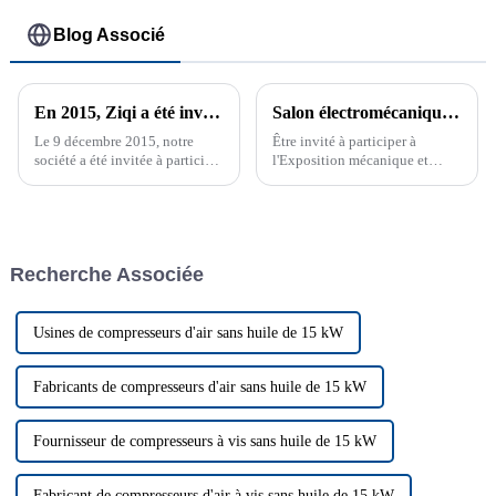
Blog Associé
En 2015, Ziqi a été invité à participer à la Pragati Maidan Global Industry Expo à New Delhi
Salon électromécanique Asie-Europe 2019 du Xinjiang
Le 9 décembre 2015, notre
Être invité à participer à
société a été invitée à participer
l'Exposition mécanique et
à l'Exposition industrielle
électrique du Xinjiang Eurasie
internationale de l'Inde
2019 est une expérience très
précieuse, qui me donne
l'occasion de communiquer
avec un public professionnel...
Recherche Associée
Usines de compresseurs d'air sans huile de 15 kW
Fabricants de compresseurs d'air sans huile de 15 kW
Fournisseur de compresseurs à vis sans huile de 15 kW
Fabricant de compresseurs d'air à vis sans huile de 15 kW