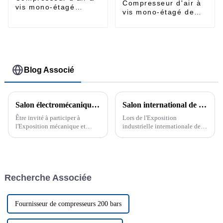
Compresseur d'air à
vis mono-étagé
vis mono-étagé de
55~185kw
3,7 à 45 kW
Blog Associé
Salon électromécanique Asie-Europe 2019 du Xinjiang
Salon international de l'industrie de Chine en 2023
Être invité à participer à
Lors de l'Exposition
l'Exposition mécanique et
industrielle internationale de
électrique du Xinjiang Eurasie
Chine 2023, notre société, en
2019 est une expérience très
tant qu'exposant, a présenté les
précieuse, qui me donne
produits et la technologie des
l'occasion de communiquer
compresseurs d'air de notre
avec un public professionnel...
société à un public
Recherche Associée
professionnel du monde entier.
Fournisseur de compresseurs 200 bars