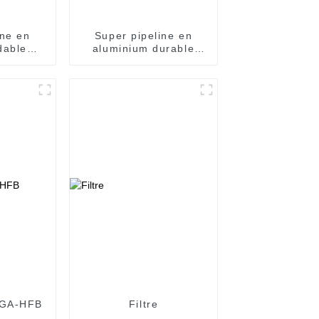
ine en
Super pipeline en
dable
aluminium durable
à la
pour le transport de
our la
gaz industriel
 de gaz
 GA-HFB
Filtre