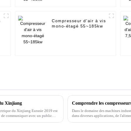
s
Compresseur d'air à vis
mono-étagé 55~185kw
du Xinjiang
ectrique du Xinjiang Eurasie 2019 est
Dans le domaine des machines industri
on de communiquer avec un public
dans diverses applications, de l'alime
processus de fabrication. Parmi les dif