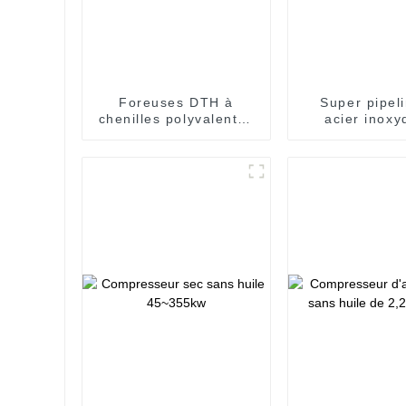
Foreuses DTH à
Super pipel
chenilles polyvalentes
acier inoxy
pour des opérations
résistant 
de forage efficaces
corrosion p
distribution