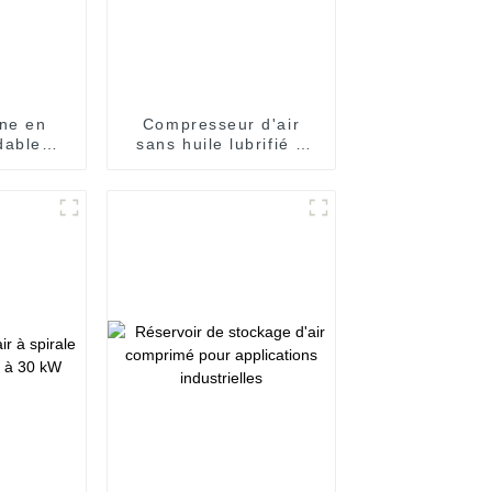
ine en
Compresseur d'air
dable
sans huile lubrifié à
à la
l'eau de 7,5 à 250 kW
our la
 de gaz