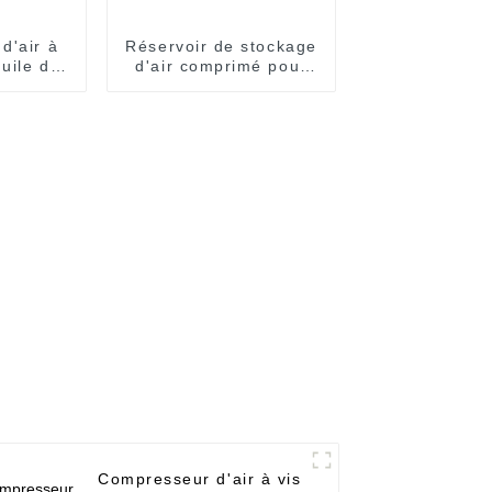
d'air à
Réservoir de stockage
huile de
d'air comprimé pour
 kW
applications
industrielles
Compresseur d'air à vis