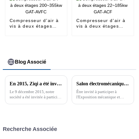
Compresseur d'air à
Compresseur d'air à
vis à deux étages
vis à deux étages
200~355kw GAT-
22~185kw GAT-ACF
AVFC
Blog Associé
En 2015, Ziqi a été invité à participer à la Pragati Maidan Global Industry Expo à New Delhi
Salon électromécanique Asie-Europe 2019 du Xinjiang
Le 9 décembre 2015, notre
Être invité à participer à
société a été invitée à participer
l'Exposition mécanique et
à l'Exposition industrielle
électrique du Xinjiang Eurasie
internationale de l'Inde
2019 est une expérience très
précieuse, qui me donne
l'occasion de communiquer
avec un public professionnel...
Recherche Associée