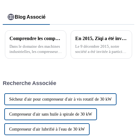
Blog Associé
Comprendre les compresseurs à vis à injection d'huile : fonctionnalité et objectif
En 2015, Ziqi a été invité à participer à la Pragati Maidan Global Industry Expo à New Delhi
Dans le domaine des machines
Le 9 décembre 2015, notre
industrielles, les compresseurs
société a été invitée à participer
d'air jouent un rôle essentiel
à l'Exposition industrielle
dans diverses applications, de
internationale de l'Inde
l'alimentation d'outils
pneumatiques à la facilitation
des processus de fabrication.
Recherche Associée
Parmi les différents types ...
Sécheur d'air pour compresseur d'air à vis rotatif de 30 kW
Compresseur d'air sans huile à spirale de 30 kW
Compresseur d'air lubrifié à l'eau de 30 kW