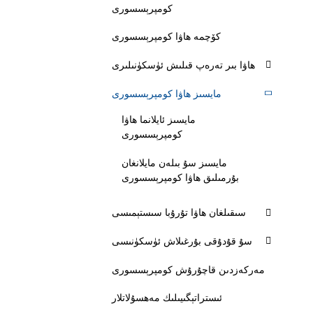
كومپرېسسورى
كۆچمە ھاۋا كومپرېسسورى
ھاۋا بىر تەرەپ قىلىش ئۈسكۈنىلىرى
مايسىز ھاۋا كومپرېسسورى
مايسىز ئايلانما ھاۋا
كومپرېسسورى
مايسىز سۇ بىلەن مايلانغان
بۇرمىلىق ھاۋا كومپرېسسورى
سىقىلغان ھاۋا تۇرۇبا سىستېمىسى
سۇ قۇدۇقى بۇرغىلاش ئۈسكۈنىسى
مەركەزدىن قاچۇرۇش كومپرېسسورى
ئىستراتېگىيىلىك مەھسۇلاتلار