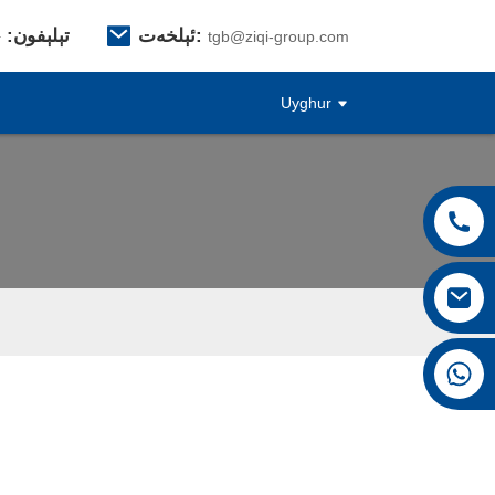
ئېلخەت:
تېلېفون:
28
tgb@ziqi-group.com
Uyghur
+8615026767628