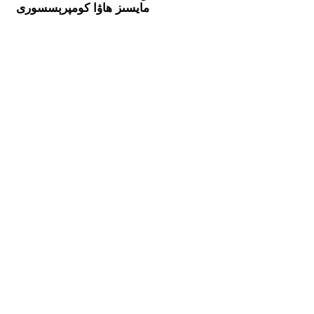
مايسىز ھاۋا كومپرېسسورى