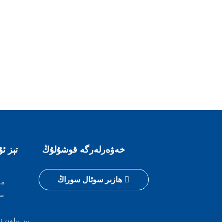
خەۋەرلەرگە قوشۇلۇڭ
تېز ئۇ
ھازىر سوئال سوراڭ
مە
بى
بىز بىلەن ئ