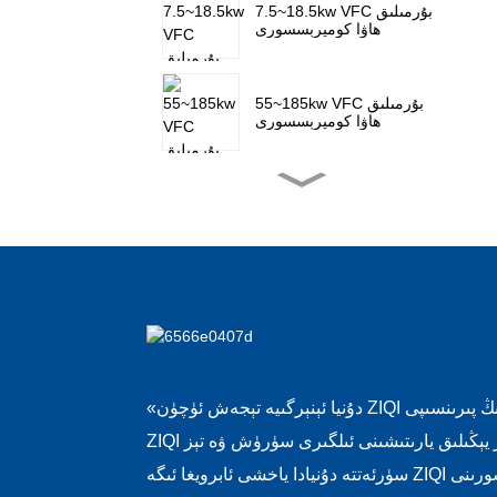
7.5~18.5kw VFC بۇرمىلىق
ھاۋا كومپرېسسورى
55~185kw VFC بۇرمىلىق
ھاۋا كومپرېسسورى
3.7~45kw بىر باسقۇچلۇق
بۇرمىلىق ھاۋا كومپرېسسورى
55~185kw بىر باسقۇچلۇق
بۇرمىلىق ھاۋا كومپرېسسورى
3.7kw بىرلەشتۈرۈلگەن
بۇرمىلىق ھاۋا كومپرېسسورى
«دۇنيا ئېنېرگىيە تېجەش ئۈچۈن ZIQI كومپرېسسورى» نىڭ پىرىنسىپى
ZIQI نىڭ ئۈزلۈكسىز يېڭىلىق يارىتىشىنى ئىلگىرى سۈرۈش ۋە تېز
15~315kw تۆۋەن بېسىملىق
سۈرئەتتە دۇنيادا ياخشى ئابرويغا ئىگە ZIQI كومپرېسسورىنى
ھاۋا كومپرېسسورى