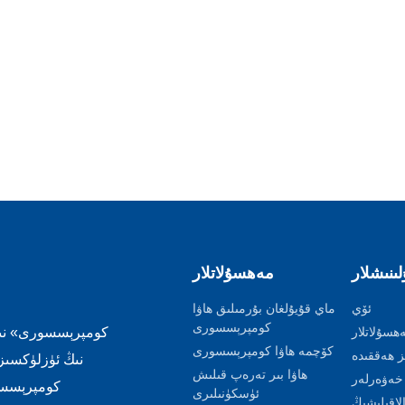
لىنىشلار
مەھسۇلاتلار
ئۆي
ماي قۇيۇلغان بۇرمىلىق ھاۋا
كومپرېسسورى
ھسۇلاتلار
كۆچمە ھاۋا كومپرېسسورى
ز ھەققىدە
ھاۋا بىر تەرەپ قىلىش
خەۋەرلەر
ئۈسكۈنىلىرى
الاقىلىشىڭ