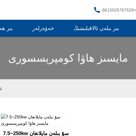
+86150267676
بىز بىلەن ئالاقىلىشىڭ
خەۋەرلەر
بىز ھە
مايسىز ھاۋا كومپرېسسورى
ئ
7.5~250kw سۇ بىلەن مايلانغان