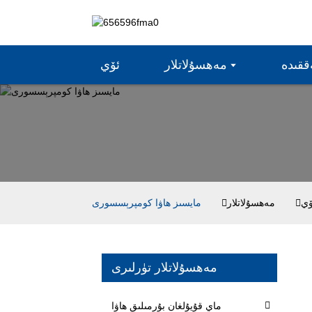
ققىدە
مەھسۇلاتلار
ئۆي
ۆي
مەھسۇلاتلار
مايسىز ھاۋا كومپرېسسورى
مەھسۇلاتلار تۈرلىرى
ماي قۇيۇلغان بۇرمىلىق ھاۋا