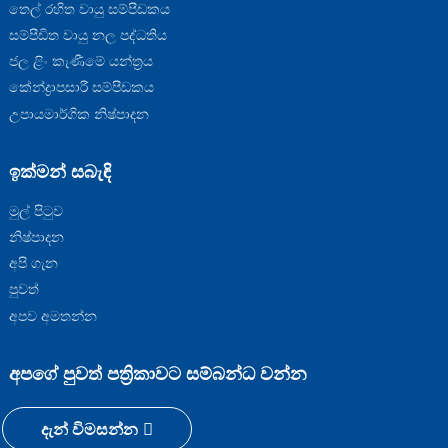
තෙල් රහිත වායු සම්පීඩකය
සම්පීඩිත වායු නල පද්ධතිය
ජල ළිං කැණීමේ යන්ත්‍රය
කේන්ද්‍රාපසාරී සම්පීඩකය
උපායමාර්ගික නිෂ්පාදන
ඉක්මන් සබැඳි
මුල් පිටුව
නිෂ්පාදන
අපි ගැන
පුවත්
අපව අමතන්න
අපගේ පුවත් පත්‍රිකාවට සම්බන්ධ වන්න
දැන් විමසන්න