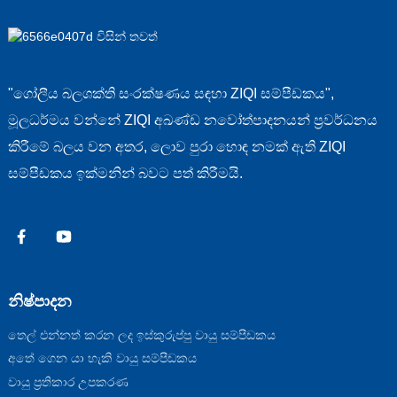
"ගෝලීය බලශක්ති සංරක්ෂණය සඳහා ZIQI සම්පීඩකය",
මූලධර්මය වන්නේ ZIQI අඛණ්ඩ නවෝත්පාදනයන් ප්‍රවර්ධනය
කිරීමේ බලය වන අතර, ලොව පුරා හොඳ නමක් ඇති ZIQI
සම්පීඩකය ඉක්මනින් බවට පත් කිරීමයි.
නිෂ්පාදන
තෙල් එන්නත් කරන ලද ඉස්කුරුප්පු වායු සම්පීඩකය
අතේ ගෙන යා හැකි වායු සම්පීඩකය
වායු ප්‍රතිකාර උපකරණ