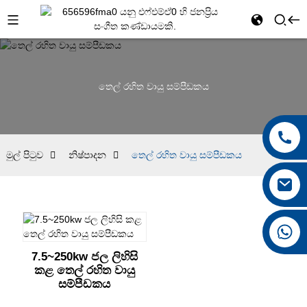
තෙල් රහිත වායු සම්පීඩකය
මුල් පිටුව
නිෂ්පාදන
තෙල් රහිත වායු සම්පීඩකය
+8615026767628
7.5~250kw ජල ලිහිසි
කළ තෙල් රහිත වායු
සම්පීඩකය