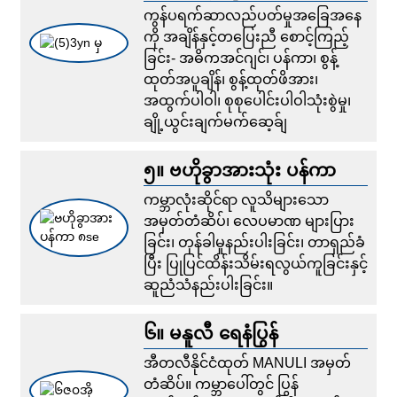
ကွန်ပရက်ဆာလည်ပတ်မှုအခြေအနေ
ကို အချိန်နှင့်တပြေးညီ စောင့်ကြည့်
ခြင်း- အဓိကအင်ဂျင်၊ ပန်ကာ၊ စွန့်
ထုတ်အပူချိန်၊ စွန့်ထုတ်ဖိအား၊
အထွက်ပါဝါ၊ စုစုပေါင်းပါဝါသုံးစွဲမှု၊
ချို့ယွင်းချက်မက်ဆေ့ခ်ျ
၅။ ဗဟိုခွာအားသုံး ပန်ကာ
ကမ္ဘာလုံးဆိုင်ရာ လူသိများသော
အမှတ်တံဆိပ်၊ လေပမာဏ များပြား
ခြင်း၊ တုန်ခါမှုနည်းပါးခြင်း၊ တာရှည်ခံ
ပြီး ပြုပြင်ထိန်းသိမ်းရလွယ်ကူခြင်းနှင့်
ဆူညံသံနည်းပါးခြင်း။
၆။ မနူလီ ရေနံပြွန်
အီတလီနိုင်ငံထုတ် MANULI အမှတ်
တံဆိပ်။ ကမ္ဘာပေါ်တွင် ပြွန်