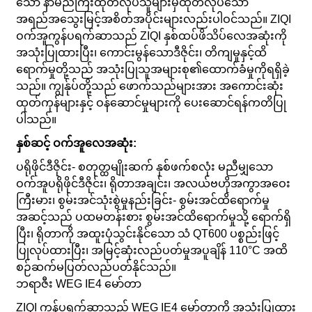
သော နာမည်ကြီးထုတ်လုပ်သူများမှထုတ်လုပ်သော
အရည်အသွေးမြင့်အစိတ်အပိုင်းများလည်းပါဝင်သည်။ ZIQI
ဝက်အူကွန်ပရက်ဆာသည် ZIQI နှစ်ထပ်ဖိသိပ်လေအဆုံးကို
အသုံးပြုထားပြီး၊ ကောင်းမွန်သောဒီဇိုင်း၊ တိကျမှုနှင့်ထိ
ရောက်မှုတို့သည် အသုံးပြုသူအများစု၏ထောက်ခံမှုကိုရရှိခဲ့
သည်။ ကျွန်ုပ်တို့သည် ဖောက်သည်များအား အကောင်းဆုံး
ထုတ်ကုန်များနှင့် ဝန်ဆောင်မှုများကို ပေးဆောင်ရန်ကတိပြု
ပါသည်။
နှစ်ဆင့် ဝက်အူလေအဆုံး:
ပရိုဖိုင်ဒီဇိုင်း- စတုတ္ထမျိုးဆက် နှစ်ဖက်စလုံး မညီမျှသော
ဝက်အူပရိုဖိုင်ဒီဇိုင်း၊ ရိုတာအချင်း၊ အလယ်ဗဟိုအကွာအဝေး
ကြီးမား၊ စွမ်းအင်သုံးစွဲမှုနည်းခြင်း- စွမ်းအင်ထိရောက်မှု
အဆင့်သည် ပထမတန်းစား စွမ်းအင်ထိရောက်မှုသို့ ရောက်ရှိ
ပြီး၊ ရိုတာကို အထူးပုံသွင်းနိုင်သော သံ QT600 ပစ္စည်းဖြင့်
ပြုလုပ်ထားပြီး၊ အမြင့်ဆုံးလည်ပတ်မှုအပူချိန် 110°C အထိ
စဉ်ဆက်မပြတ်လည်ပတ်နိုင်သည်။
ဘရာဇီး WEG IE4 မော်တာ
ZIQI ကွန်ပရက်ဆာသည် WEG IE4 မော်တာကို အသုံးပြုထား