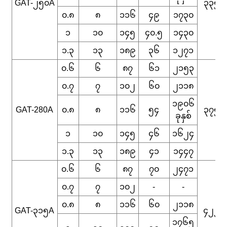
GAT-၂၅၀A
၃၃၅
၀.၈
၈
၁၁၆
၄၉
၁၇၃၀
၁
၁၀
၁၄၅
၄၀.၅
၁၄၃၀
၁.၃
၁၃
၁၈၉
၃၆
၁၂၇၁
၀.၆
၆
၈၇
၆၁
၂၁၅၃
၀.၇
၇
၁၀၂
၆၀
၂၁၁၈
၁၉၀၆
GAT-280A
၀.၈
၈
၁၁၆
၅၄
၃၇၅
ခုနှစ်
၁
၁၀
၁၄၅
၄၆
၁၆၂၄
၁.၃
၁၃
၁၈၉
၄၁
၁၄၄၇
၀.၆
၆
၈၇
၇၀
၂၄၇၁
၀.၇
၇
၁၀၂
-
-
၀.၈
၈
၁၁၆
၆၀
၂၁၁၈
GAT-၃၁၅A
၄၂၂
၁၇၆၅