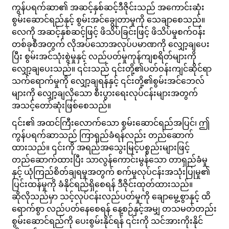
ကွန်ပရက်ဆာ၏ အဆင့်နှစ်ဆင့်ဒီဇိုင်းသည် အကောင်းဆုံး
စွမ်းဆောင်ရည်နှင့် စွမ်းအင်ချွေတာမှုကို သေချာစေသည်။
လေကို အဆင့်နှစ်ဆင့်ဖြင့် ဖိသိပ်ခြင်းဖြင့် ဖိသိပ်မှုစက်ဝန်း
တစ်ခုစီအတွက် လိုအပ်သောအလုပ်ပမာဏကို လျှော့ချပေး
ပြီး စွမ်းအင်သုံးစွဲမှုနှင့် လည်ပတ်မှုကုန်ကျစရိတ်များကို
လျှော့ချပေးသည်။ ၎င်းသည် ၎င်းတို့၏ပတ်ဝန်းကျင်ဆိုင်ရာ
သက်ရောက်မှုကို လျှော့ချရန်နှင့် ၎င်းတို့၏စွမ်းအင်ဘေလ်
များကို လျှော့ချလိုသော စီးပွားရေးလုပ်ငန်းများအတွက်
အသင့်တော်ဆုံးဖြစ်စေသည်။
၎င်း၏ အထင်ကြီးလောက်သော စွမ်းဆောင်ရည်အပြင်၊ ဤ
ကွန်ပရက်ဆာသည် ကြာရှည်ခံရန်လည်း တည်ဆောက်
ထားသည်။ ၎င်းကို အရည်အသွေးမြင့်ပစ္စည်းများဖြင့်
တည်ဆောက်ထားပြီး သာလွန်ကောင်းမွန်သော တာရှည်ခံမှု
နှင့် ယုံကြည်စိတ်ချရမှုအတွက် စက်မှုလုပ်ငန်းအသုံးပြုမှု၏
ပြင်းထန်မှုကို ခံနိုင်ရည်ရှိစေရန် ဒီဇိုင်းထုတ်ထားသည်။
ဆိုလိုသည်မှာ သင့်လုပ်ငန်းလည်ပတ်မှုကို ချောမွေ့စွာနှင့် ထိ
ရောက်စွာ လည်ပတ်နေစေရန် နေ့စဉ်နှင့်အမျှ တသမတ်တည်း
စွမ်းဆောင်ရည်ကို ပေးစွမ်းနိုင်ရန် ၎င်းကို သင်အားကိုးနိုင်