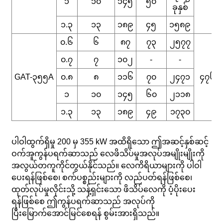
၁
၁၀
၁၄၅
၅၀
ခုနှစ်
၁.၃
၁၃
၁၈၉
၄၅
၁၅၈၉
၀.၆
၆
၈၇
၇၃
၂၅၇၇
၀.၇
၇
၁၀၂
-
-
GAT-၃၅၅A
၀.၈
၈
၁၁၆
၇၀
၂၄၇၁
၄၇၆
၁
၁၀
၁၄၅
၆၀
၂၁၁၈
၁.၃
၁၃
၁၈၉
၄၉
၁၇၃၀
ပါဝါထွက်ရှိမှု 200 မှ 355 kW အထိရှိသော ဤအဆင့်နှစ်ဆင့်
ဝက်အူကွန်ပရက်ဆာသည် လေဖိသိပ်မှုအလုပ်အမျိုးမျိုးကို
အလွယ်တကူကိုင်တွယ်နိုင်သည်။ လေကိရိယာများကို ပါဝါ
ပေးရန်ဖြစ်စေ၊ စက်ပစ္စည်းများကို လည်ပတ်ရန်ဖြစ်စေ၊
ထုတ်လုပ်မှုလိုင်းသို့ သန့်ရှင်းသော ဖိသိပ်လေကို ပံ့ပိုးပေး
ရန်ဖြစ်စေ ဤကွန်ပရက်ဆာသည် အလုပ်ကို
ပြီးမြောက်အောင်မြင်စေရန် စွမ်းအားရှိသည်။