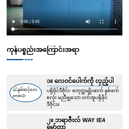
ကုန်ပစ္စည်းအကြောင်းအရာ
၁။ လေဝင်ပေါက်ကို လှည့်ပါ
ပရိုဖိုင်ဒီဇိုင်း- စတုတ္ထမျိုးဆက် နှစ်ဖက်
စလုံး မညီမျှသော ဝက်အူပရိုဖိုင်
ဒီဇိုင်း။
၂။ ဘရာဇီးလ် WAY IE4
မော်တာ