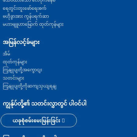
ဖိသိပ်ထားသော လေပိုက်စနစ်
ရေတွင်းတူးဖော်ရေးစက်
ဗဟိုခွာအား ကွန်ပရက်ဆာ
မဟာဗျူဟာမြောက် ထုတ်ကုန်များ
အမြန်လင့်ခ်များ
အိမ်
ထုတ်ကုန်များ
ကြှနျုပျတို့အကွောငျး
သတင်းများ
ကြှနျုပျတို့ကိုဆကျသှယျရနျ
ကျွန်ုပ်တို့၏ သတင်းလွှာတွင် ပါဝင်ပါ
ယခုစုံစမ်းမေးမြန်းခြင်း