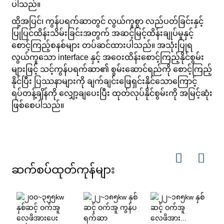
ပါသည်။
ထို့အပြင်၊ ကွန်ပရက်ဆာတွင် လွယ်ကူစွာ လည်ပတ်ခြင်းနှင့်
ပြုပြင်ထိန်းသိမ်းခြင်းအတွက် အဆင့်မြင့်ထိန်းချုပ်မှုနှင့်
စောင့်ကြည့်စနစ်များ တပ်ဆင်ထားပါသည်။ အသုံးပြုရ
လွယ်ကူသော interface နှင့် အဝေးထိန်းစောင့်ကြည့်နိုင်စွမ်း
များဖြင့် သင့်ကွန်ပရက်ဆာ၏ စွမ်းဆောင်ရည်ကို စောင့်ကြည့်
နိုင်ပြီး ပြဿနာများကို ချက်ချင်းဖြေရှင်းနိုင်သောကြောင့်
ရပ်တန့်ချိန်ကို လျှော့ချပေးပြီး ထုတ်လုပ်နိုင်စွမ်းကို အမြင့်ဆုံး
ဖြစ်စေပါသည်။
ဆက်စပ်ထုတ်ကုန်များ