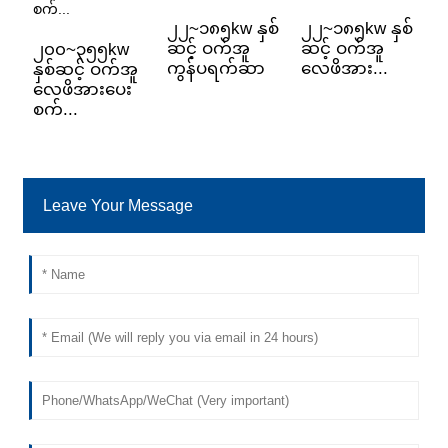
၂၂~၁၈၅kw နှစ်
၂၂~၁၈၅kw နှစ်
ဆင့် ဝက်အူ
ဆင့် ဝက်အူ
၂၀၀~၃၅၅kw
ကွန်ပရက်ဆာ
လေဖိအား...
နှစ်ဆင့် ဝက်အူ
လေဖိအားပေး
စက်...
Leave Your Message