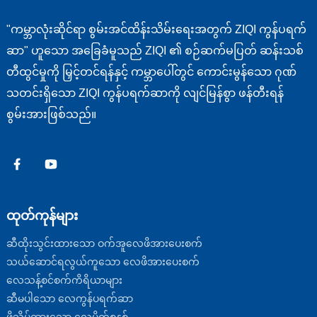
"ကမ္ဘာလုံးဆိုင်ရာ စွမ်းအင်ထိန်းသိမ်းရေးအတွက် ZIQI ကွန်ပရက်
ဆာ" ဟူသော အခြေခံမူသည် ZIQI ၏ စဉ်ဆက်မပြတ် ဆန်းသစ်
တီထွင်မှုကို မြှင့်တင်ရန်နှင့် ကမ္ဘာပေါ်တွင် ကောင်းမွန်သော ဂုဏ်
သတင်းရှိသော ZIQI ကွန်ပရက်ဆာကို လျင်မြန်စွာ ဖန်တီးရန်
စွမ်းအားဖြစ်သည်။
ထုတ်ကုန်များ
ဆီထိုးသွင်းထားသော ဝက်အူလေဖိအားပေးစက်
သယ်ဆောင်ရလွယ်ကူသော လေဖိအားပေးစက်
လေသန့်စင်စက်ကိရိယာများ
ဆီမပါသော လေကွန်ပရက်ဆာ