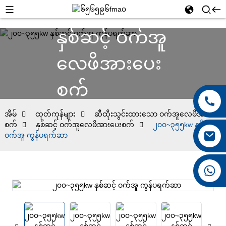
နှစ်ဆင့် ဝက်အူ
လေဖိအားပေး
စက်
အိမ်
ထုတ်ကုန်များ
ဆီထိုးသွင်းထားသော ဝက်အူလေဖိအားပေး
စက်
နှစ်ဆင့် ဝက်အူလေဖိအားပေးစက်
၂၀၀~၃၅၅kw နှစ်ဆင့်
ဝက်အူ ကွန်ပရက်ဆာ
+၈၆၁၅၀၂၆၇၆၇၆၂၈