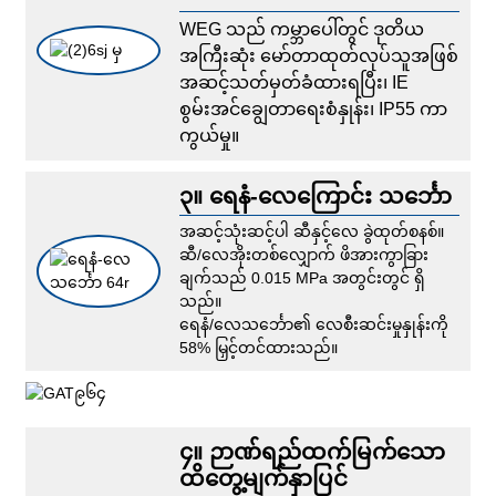
WEG သည် ကမ္ဘာပေါ်တွင် ဒုတိယ
အကြီးဆုံး မော်တာထုတ်လုပ်သူအဖြစ်
အဆင့်သတ်မှတ်ခံထားရပြီး၊ IE
စွမ်းအင်ချွေတာရေးစံနှုန်း၊ IP55 ကာ
ကွယ်မှု။
၃။ ရေနံ-လေကြောင်း သင်္ဘော
အဆင့်သုံးဆင့်ပါ ဆီနှင့်လေ ခွဲထုတ်စနစ်။
ဆီ/လေအိုးတစ်လျှောက် ဖိအားကွာခြား
ချက်သည် 0.015 MPa အတွင်းတွင် ရှိ
သည်။
ရေနံ/လေသင်္ဘော၏ လေစီးဆင်းမှုနှုန်းကို
58% မြှင့်တင်ထားသည်။
၄။ ဉာဏ်ရည်ထက်မြက်သော
ထိတွေ့မျက်နှာပြင်