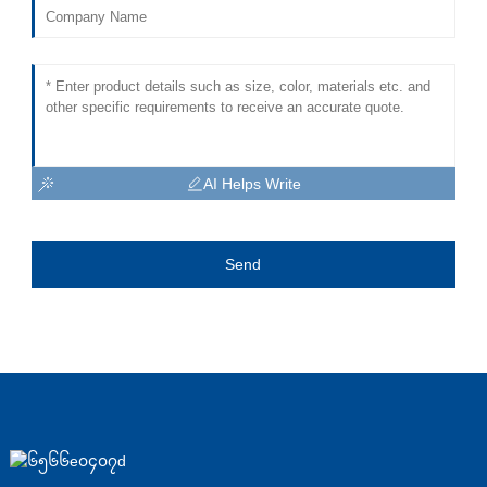
AI Helps Write
Send