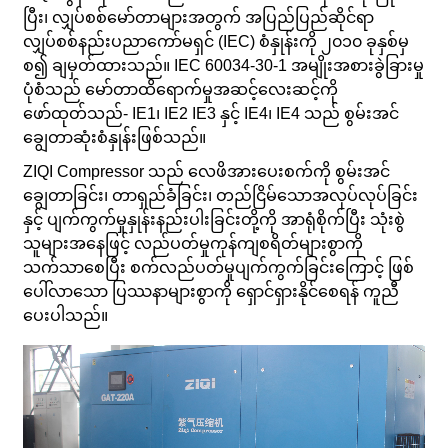
ပြီး၊ လျှပ်စစ်မော်တာများအတွက် အပြည်ပြည်ဆိုင်ရာ
လျှပ်စစ်နည်းပညာကော်မရှင် (IEC) စံနှုန်းကို ၂၀၁၀ ခုနှစ်မှ
စ၍ ချမှတ်ထားသည်။ IEC 60034-30-1 အမျိုးအစားခွဲခြားမှု
ပုံစံသည် မော်တာထိရောက်မှုအဆင့်လေးဆင့်ကို
ဖော်ထုတ်သည်- IE1၊ IE2 IE3 နှင့် IE4၊ IE4 သည် စွမ်းအင်
ချွေတာဆုံးစံနှုန်းဖြစ်သည်။
ZIQI Compressor သည် လေဖိအားပေးစက်ကို စွမ်းအင်
ချွေတာခြင်း၊ တာရှည်ခံခြင်း၊ တည်ငြိမ်သောအလုပ်လုပ်ခြင်း
နှင့် ပျက်ကွက်မှုနှုန်းနည်းပါးခြင်းတို့ကို အာရုံစိုက်ပြီး သုံးစွဲ
သူများအနေဖြင့် လည်ပတ်မှုကုန်ကျစရိတ်များစွာကို
သက်သာစေပြီး စက်လည်ပတ်မှုပျက်ကွက်ခြင်းကြောင့် ဖြစ်
ပေါ်လာသော ပြဿနာများစွာကို ရှောင်ရှားနိုင်စေရန် ကူညီ
ပေးပါသည်။