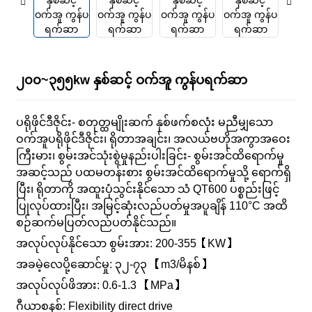
၂၀၀~၃၅၅kw နှစ်ဆင့် ဝက်အူ ကွန်ပရက်ဆာ
ပရိုဖိုင်ဒီဇိုင်း- စတုတ္ထမျိုးဆက် နှစ်ဖက်စလုံး မညီမျှသော
ဝက်အူပရိုဖိုင်ဒီဇိုင်း၊ ရိုတာအချင်း၊ အလယ်ဗဟိုအကွာအဝေး
ကြီးမား၊ စွမ်းအင်သုံးစွဲမှုနည်းပါးခြင်း- စွမ်းအင်ထိရောက်မှု
အဆင့်သည် ပထမတန်းစား စွမ်းအင်ထိရောက်မှုသို့ ရောက်ရှိ
ပြီး၊ ရိုတာကို အထူးပုံသွင်းနိုင်သော သံ QT600 ပစ္စည်းဖြင့်
ပြုလုပ်ထားပြီး၊ အမြင့်ဆုံးလည်ပတ်မှုအပူချိန် 110°C အထိ
စဉ်ဆက်မပြတ်လည်ပတ်နိုင်သည်။
အလုပ်လုပ်နိုင်သော စွမ်းအား: 200-355【KW】
အခမဲ့လေပို့ဆောင်မှု: ၃၂-၇၃ 【m3/မိနစ်】
အလုပ်လုပ်ဖိအား: 0.6-1.3 【MPa】
ဂီယာစနစ်: Flexibility direct drive