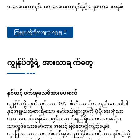
အအေးပေးစနစ်- လေအေးပေးစနစ်နှင့် ရေအေးပေးစနစ်
ကြှနျုပျတို့ကိုဆကျသှယျရနျ
ကျွန်ုပ်တို့ရဲ့ အားသာချက်တွေ
နှစ်ဆင့် ဝက်အူလေဖိအားပေးစက်
ကျွန်ုပ်တို့ထုတ်လုပ်သော GAT စီးရီးသည် မတူညီသောပါဝါ
နှင့်အရွယ်အစားရှိသော မော်ဒယ်များစွာကို ပံ့ပိုးပေးရုံသာ
မက၊ ကောင်းမွန်သောစွမ်းဆောင်ရည်ရှိသောလေအဆုံး၊
သာလွန်သောမော်တာ၊ အဆင့်မြင့်စောင့်ကြည့်စနစ်၊
ထူးခြားသောလေပတ်စနစ်နှင့်တည်ငြိမ်သောဂီယာစနစ်ကဲ့သို့