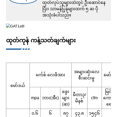
ထုတ်လုပ်သူများထဲတွင် ဦးဆောင်နေ
ပြီး၊ သာမန်ပြွန်များထက် ၅ ဆ ပို
အသုံးခံပါသည်။
ထုတ်ကုန် ကန့်သတ်ချက်များ
အများဆုံးလေ
မက်စ် လေဖိအား
မော်တာ
စီးဆင်းမှု
မော်ဒယ်
ခွေး
မြင်း
မီတာ၃/
mpa
ဘား(အီး)
များ
cfm
ကောင်
မိနစ်
(ဆ)
ရေ
၀.၆
၆
၈၇
၄၃.၈
၁၅၄၆