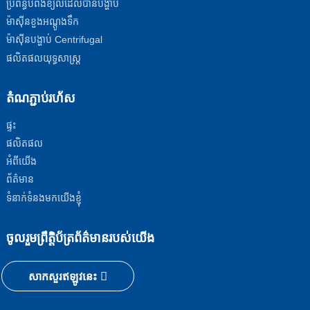
ប្រព័ន្ធបំពង់ខ្យល់ដែលបានបង្ហាប់
ម៉ាស៊ីនខួងអណ្តូងទឹក
ម៉ាស៊ីនបង្ហាប់ Centrifugal
ផលិតផលយុទ្ធសាស្ត្រ
តំណភ្ជាប់រហ័ស
ផ្ទះ
ផលិតផល
អំពីយើង
ព័ត៌មាន
ទំនាក់ទំនងមកយើងខ្ញុំ
ចូលរួមព្រឹត្តិប័ត្រព័ត៌មានរបស់យើង
សាកសួរឥឡូវនេះ