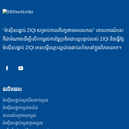
"ម៉ាស៊ីនបង្ហាប់ ZIQI សម្រាប់ការអភិរក្សថាមពលសកល" គោលការណ៍នេះ
គឺជាអំណាចដើម្បីលើកកម្ពស់ការច្នៃប្រឌិតជាបន្តបន្ទាប់របស់ ZIQI និងធ្វើឱ្យ
ម៉ាស៊ីនបង្ហាប់ ZIQI មានកេរ្តិ៍ឈ្មោះល្អយ៉ាងឆាប់រហ័សនៅក្នុងពិភពលោក។
ផលិតផល
ម៉ាស៊ីនបង្ហាប់ខ្យល់វីសចាក់ប្រេង
ម៉ាស៊ីនបង្ហាប់ខ្យល់ចល័ត
ឧបករណ៍ព្យាបាលខ្យល់
ម៉ាស៊ីនបង្ហាប់ខ្យល់គ្មានប្រេង