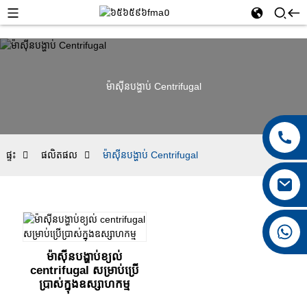
ម៉ាស៊ីនបង្ហាប់ Centrifugal
ផ្ទះ
ផលិតផល
ម៉ាស៊ីនបង្ហាប់ Centrifugal
+៨៦១៥០២៦៧៦៧៦២៨
ម៉ាស៊ីនបង្ហាប់ខ្យល់
centrifugal សម្រាប់ប្រើ
ប្រាស់ក្នុងឧស្សាហកម្ម