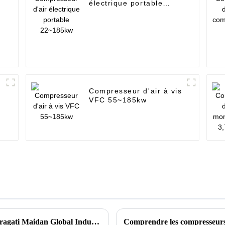
électrique portable
22~185kw
Compresseur d'air à vis
VFC 55~185kw
En 2015, Ziqi a été invité à participer à la Pragati Maidan Global Industry Expo à New Delhi