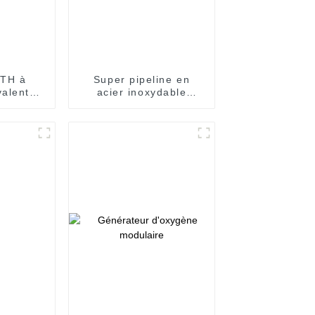
DTH à
Super pipeline en
valentes
acier inoxydable
rations
résistant à la
ficaces
corrosion pour la
distribution de gaz