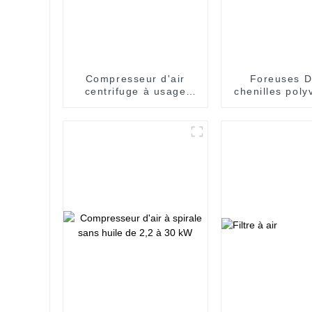
Compresseur d'air
Foreuses 
centrifuge à usage
chenilles poly
industriel
pour des opé
de forage ef