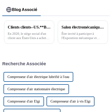
Blog Associé
Clients clients--US.**BREATHABLE BAGSIMP. & MFG. CORP.
Salon électromécanique Asie-Europe 2019 du Xinjiang
En 2020, le siège social d'un
Être invité à participer à
client aux États-Unis a acheté
l'Exposition mécanique et
un compresseur d'air à vis à
électrique du Xinjiang Eurasie
vitesse fixe GAS-11A auprès de
2019 est une expérience très
Ziqi, puis a acheté deux
précieuse, qui me donne
compresseurs d'air à vis à
l'occasion de communiquer
vitesse variable (VSD) GAS-1...
avec un public professionnel...
Recherche Associée
Compresseur d'air électrique lubrifié à l'eau
Compresseur d'air stationnaire électrique
Compresseur d'air Elgi
Compresseur d'air à vis Elgi