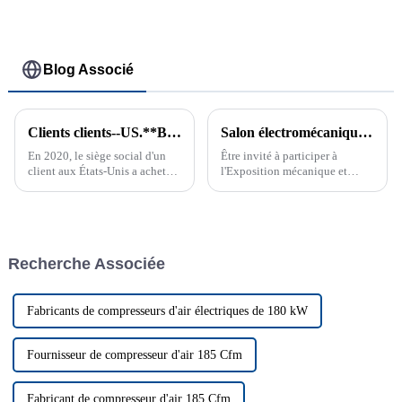
Blog Associé
Clients clients--US.**BREATHABLE BAGSIMP. & MFG. CORP.
Salon électromécanique Asie-Europe 2019 du Xinjiang
En 2020, le siège social d'un
Être invité à participer à
client aux États-Unis a acheté
l'Exposition mécanique et
un compresseur d'air à vis à
électrique du Xinjiang Eurasie
vitesse fixe GAS-11A auprès de
2019 est une expérience très
Ziqi, puis a acheté deux
précieuse, qui me donne
compresseurs d'air à vis à
l'occasion de communiquer
vitesse variable (VSD) GAS-1...
avec un public professionnel...
Recherche Associée
Fabricants de compresseurs d'air électriques de 180 kW
Fournisseur de compresseur d'air 185 Cfm
Fabricant de compresseur d'air 185 Cfm