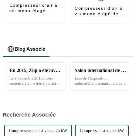
Compresseur d'air à
Compresseur d'air à
vis mono-étagé
vis mono-étagé de
55~185kw
3,7 à 45 kW
Blog Associé
En 2015, Ziqi a été invité à participer à la Pragati Maidan Global Industry Expo à New Delhi
Salon international de l'industrie de Chine en 2023
Le 9 décembre 2015, notre
Lors de l'Exposition
société a été invitée à participer
industrielle internationale de
à l'Exposition industrielle
Chine 2023, notre société, en
internationale de l'Inde
tant qu'exposant, a présenté les
produits et la technologie des
compresseurs d'air de notre
société à un public
Recherche Associée
professionnel du monde entier.
Compresseur d'air à vis de 75 kW
Compresseur à vis 75 kW