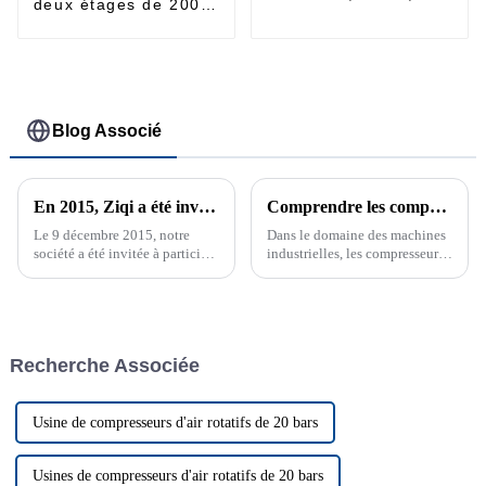
deux étages de 200 à
kW
355 kW
Blog Associé
En 2015, Ziqi a été invité à participer à la Pragati Maidan Global Industry Expo à New Delhi
Comprendre les compresseurs à vis à injection d'huile : fonctionnalité et objectif
Le 9 décembre 2015, notre
Dans le domaine des machines
société a été invitée à participer
industrielles, les compresseurs
à l'Exposition industrielle
d'air jouent un rôle essentiel
internationale de l'Inde
dans diverses applications, de
l'alimentation d'outils
pneumatiques à la facilitation
des processus de fabrication.
Recherche Associée
Parmi les différents types ...
Usine de compresseurs d'air rotatifs de 20 bars
Usines de compresseurs d'air rotatifs de 20 bars