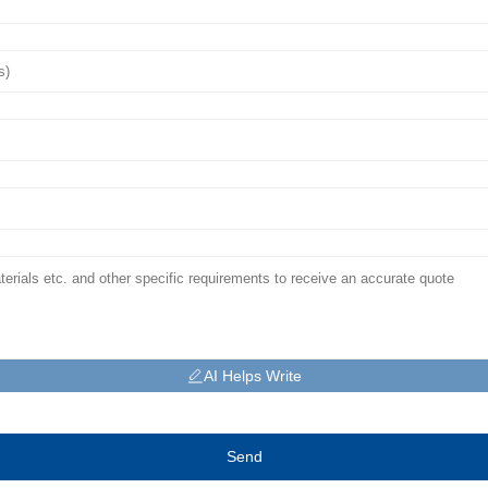
AI Helps Write
Send