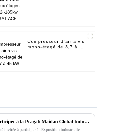
22~185kw GAT-ACF
Compresseur d'air à vis
mono-étagé de 3,7 à 45
kW
En 2015, Ziqi a été invité à participer à la Pragati Maidan Global Industry Expo à New Delhi
é invitée à participer à l'Exposition industrielle