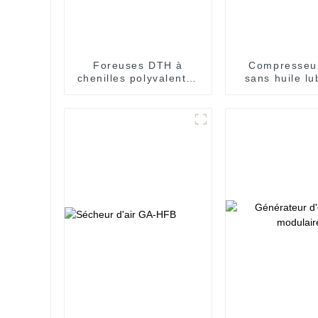
Foreuses DTH à
Compresseur
chenilles polyvalentes
sans huile lub
pour des opérations
l'eau de 7,5 
de forage efficaces