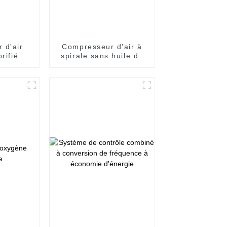
 d'air
Compresseur d'air à
rifié à
spirale sans huile de
à 250 kW
2,2 à 30 kW