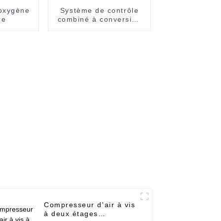
oxygène
Système de contrôle
re
combiné à conversion
de fréquence à
économie d'énergie
Compresseur d'air à vis
à deux étages