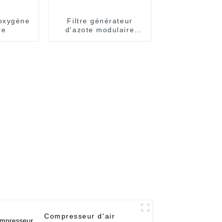
oxygène
Filtre générateur
re
d'azote modulaire
pour la production
d'azote gazeux de
haute pureté
Compresseur d'air