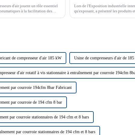
seurs d'air jouent un rôle essentiel
Lors de l'Exposition industrielle inte
neumatiques à la facilitation des
qu'exposant, a présenté les produits e
à un public professionnel du monde e
ricant de compresseur d'air 185 kW
Usine de compresseurs d'air de 18
presseur d'air rotatif à vis stationnaire à entraînement par courroie 194cfm 8b
înement par courroie 194cfm 8bar Fabricant
înement par courroie de 194 cfm 8 bar
ement par courroie stationnaires de 194 cfm et 8 bars
raînement par courroie stationnaires de 194 cfm et 8 bars