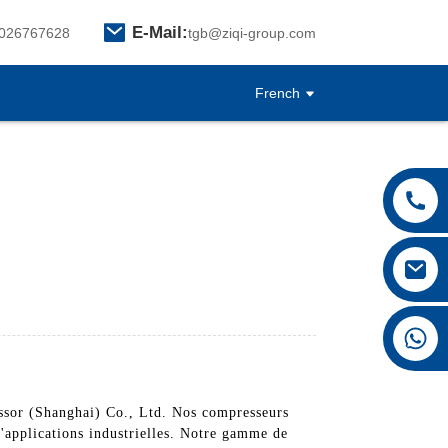
E-Mail:
026767628
tgb@ziqi-group.com
French
+8615026767628
essor (Shanghai) Co., Ltd. Nos compresseurs
d'applications industrielles. Notre gamme de