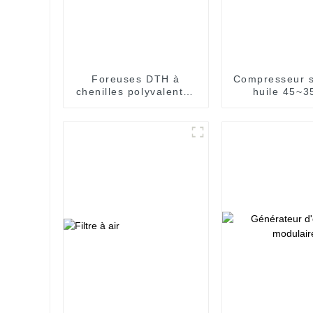
Foreuses DTH à
Compresseur 
chenilles polyvalentes
huile 45~3
pour des opérations
de forage efficaces