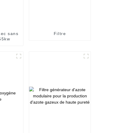
sec sans
Filtre
55kw