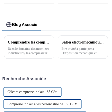
3,7 à 45 kW
Blog Associé
Comprendre les compresseurs à vis à injection d'huile : fonctionnalité et objectif
Salon électromécanique Asie-Europe 2019 du Xinjiang
Dans le domaine des machines
Être invité à participer à
industrielles, les compresseurs
l'Exposition mécanique et
d'air jouent un rôle essentiel
électrique du Xinjiang Eurasie
dans diverses applications, de
2019 est une expérience très
l'alimentation d'outils
précieuse, qui me donne
pneumatiques à la facilitation
l'occasion de communiquer
des processus de fabrication.
avec un public professionnel...
Recherche Associée
Parmi les différents types ...
Célèbre compresseur d'air 185 Cfm
Compresseur d'air à vis personnalisé de 185 CFM