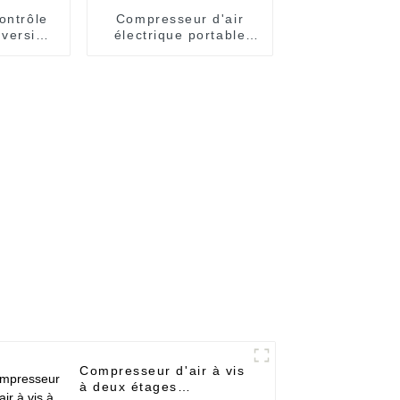
ontrôle
Compresseur d'air
version
électrique portable
ce à
22~185kw
nergie
Compresseur d'air à vis
à deux étages