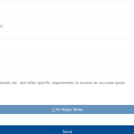
AI Helps Write
Send