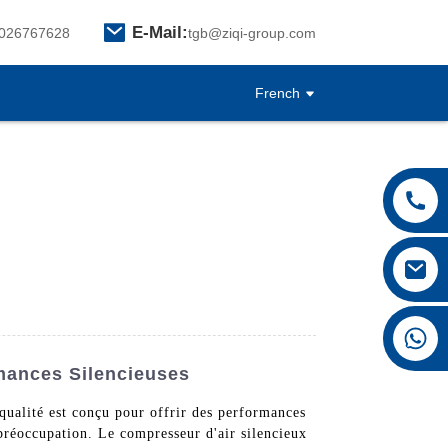
E-Mail:
026767628
tgb@ziqi-group.com
French
+8615026767628
rmances Silencieuses
ualité est conçu pour offrir des performances
 préoccupation. Le compresseur d'air silencieux