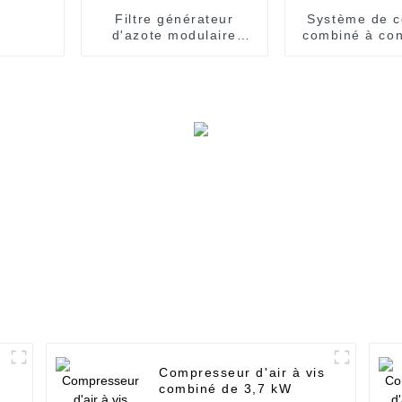
Filtre générateur
Système de c
d'azote modulaire
combiné à con
pour la production
de fréquen
d'azote gazeux de
économie d'é
haute pureté
Compresseur d'air à vis
combiné de 3,7 kW