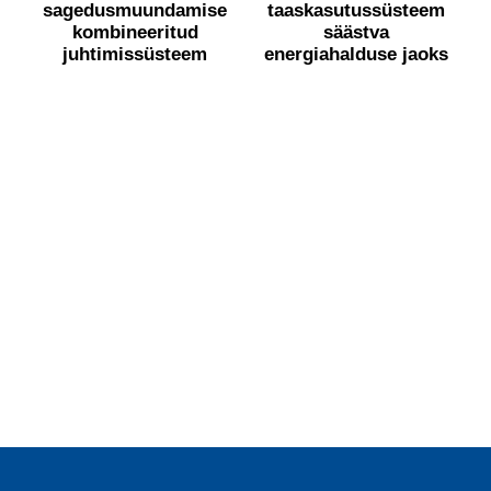
sagedusmuundamise
taaskasutussüsteem
kombineeritud
säästva
juhtimissüsteem
energiahalduse jaoks