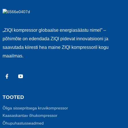
„ZIQI kompressor globaalse energiasäästu nimel” –
põhimõte on edendada ZIQI pidevat innovatsiooni ja
saavutada kiiresti hea maine ZIQI kompressoril kogu
maailmas.
TOOTED
Õliga sissepritsega kruvikompressor
Kaasaskantav õhukompressor
Õhupuhastusseadmed